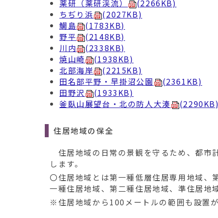
薬研（薬研渓流）
(2266KB)
ちぢり浜
(2027KB)
鯛島
(1783KB)
野平
(2148KB)
川内
(2338KB)
焼山崎
(1938KB)
北部海岸
(2215KB)
田名部平野・早掛沼公園
(2361KB)
田野沢
(1933KB)
釜臥山展望台・北の防人大湊
(2290KB
住居地域の保全
住居地域の日常の景観を守るため、都市計
します。
〇住居地域とは第一種低層住居専用地域、
一種住居地域、第二種住居地域、準住居地
※住居地域から100メートルの範囲も設置