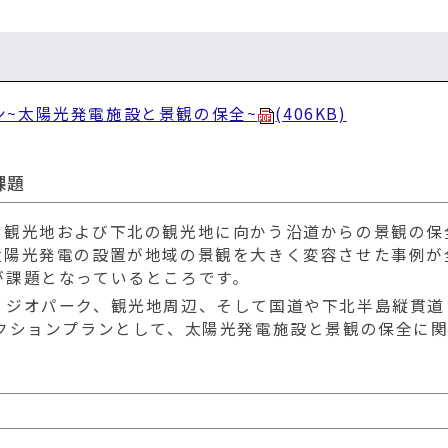
ン~太陽光発電施設と景観の保全~
(406KB)
課題
観光地および下北の観光地に向かう沿道からの景観の保
太陽光発電の設置が地域の景観を大きく変容させた事例が
が課題となっているところです。
ジオパーク、観光地周辺、そして国道や下北半島縦貫道
クションプランとして、太陽光発電施設と景観の保全に