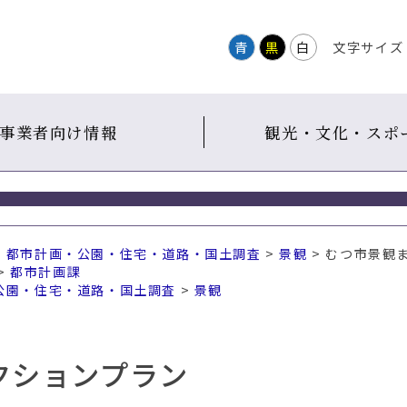
青
黒
白
文字サイズ
事業者向け情報
観光・文化・スポ
・都市計画・公園・住宅・道路・国土調査
>
景観
> むつ市景観
>
都市計画課
公園・住宅・道路・国土調査
>
景観
クションプラン