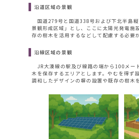
沿道区域の景観
国道279号と国道338号および下北半島
景観形成区域」とし、ここに太陽光発電施
存の樹木を活用するなどして配慮する必要
沿線区域の景観
JR大湊線の駅及び線路の端から100メー
木を保存するエリアとします。やむを得ず
調和したデザインの塀の設置や既存の樹木