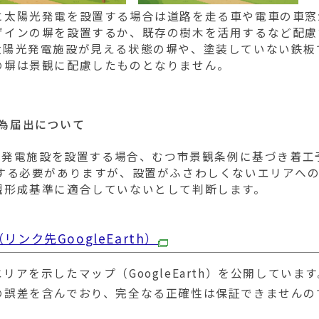
太陽光発電を設置する場合は道路を走る車や電車の車窓
ザインの塀を設置するか、既存の樹木を活用するなど配慮
太陽光発電施設が見える状態の塀や、塗装していない鉄板
の塀は景観に配慮したものとなりません。
為届出について
光発電施設を設置する場合、むつ市景観条例に基づき着工
出する必要がありますが、設置がふさわしくないエリアへ
観形成基準に適合していないとして判断します。
ク先GoogleEarth）
アを示したマップ（GoogleEarth）を公開しています
の誤差を含んでおり、完全なる正確性は保証できませんの