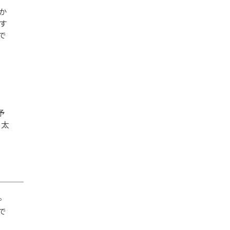
か
す
で
予
の太
。
で