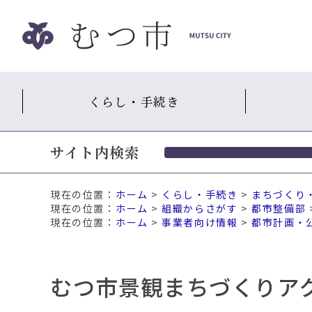
ナ
ビ
ゲ
ー
シ
くらし・手続き
ョ
ン
ス
サイト内検索
キ
ッ
プ
現在の位置：
ホーム
>
くらし・手続き
>
まちづくり
メ
ホーム
>
組織からさがす
>
都市整備部
ニ
ホーム
>
事業者向け情報
>
都市計画・
ュ
ー
本
むつ市景観まちづくりア
文
へ