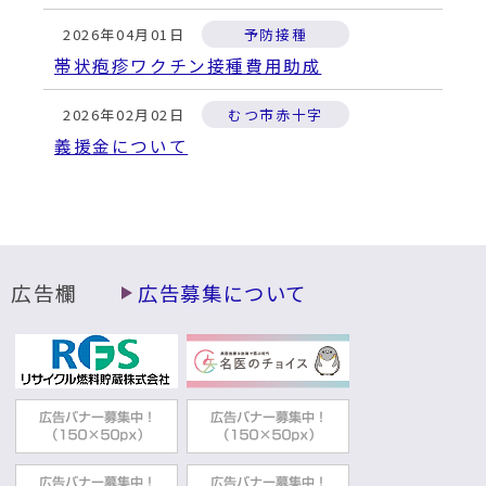
2026年04月01日
予防接種
帯状疱疹ワクチン接種費用助成
2026年02月02日
むつ市赤十字
義援金について
健康福祉部福祉政策課
2025年11月01日
インフルエンザ・新型コロナ感染症
インフルエンザに注意しましょう
健康福祉部感染症予防課
広告欄
広告募集について
2025年07月01日
予防接種
造血幹細胞移植等の医療行為により定期予
防接種の抗体を失った者に係る再接種費用
助成金について
健康福祉部感染症予防課
2025年05月01日
予防接種