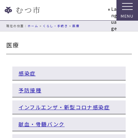
ナ
La
ビ
ng
ゲ
ua
ー
現在の位置：
ホーム
>
くらし・手続き
>
医療
ge
シ
ョ
医療
ン
ス
キ
ッ
感染症
プ
メ
ニ
予防接種
ュ
ー
インフルエンザ・新型コロナ感染症
本
文
へ
献血・骨髄バンク
移