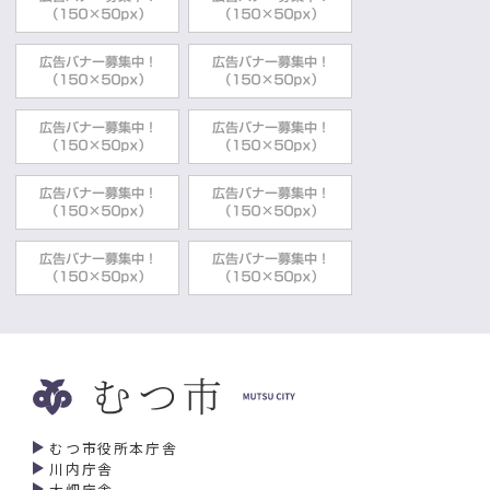
高齢者用肺炎球菌ワクチン接種費用助成
健康福祉部健康づくり推進課
2025年04月01日
献血・骨髄バンク
骨髄移植ドナー等支援助成金
健康福祉部感染症予防課
2025年03月11日
予防接種
麻しん風しんワクチンの接種期間延長につ
いて
健康福祉部感染症予防課
2024年12月04日
むつ市赤十字
海外たすけあいキャンペーン実施中
健康福祉部総合福祉課
2024年09月24日
インフルエンザ・新型コロナ感染症
新型コロナワクチン接種証明書の申請・交
むつ市役所本庁舎
付について
川内庁舎
大畑庁舎