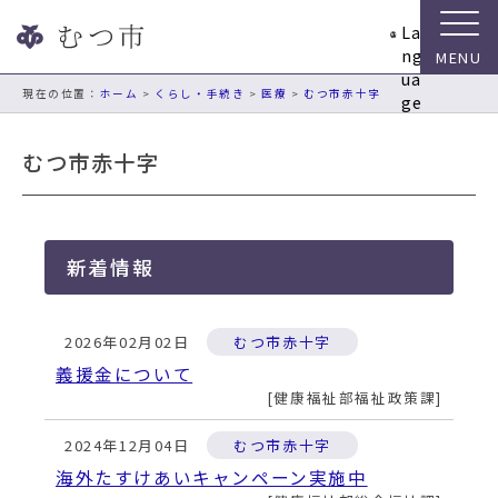
ナ
La
ビ
ng
ゲ
ua
ー
現在の位置：
ホーム
>
くらし・手続き
>
医療
>
むつ市赤十字
ge
シ
ョ
むつ市赤十字
ン
ス
キ
ッ
新着情報
プ
メ
ニ
2026年02月02日
むつ市赤十字
ュ
ー
義援金について
本
健康福祉部福祉政策課
文
へ
2024年12月04日
むつ市赤十字
移
海外たすけあいキャンペーン実施中