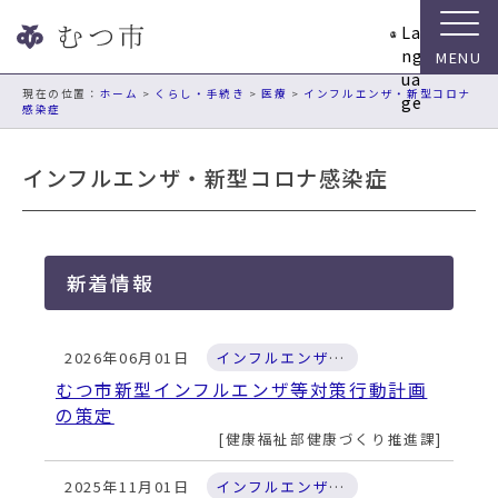
ナ
La
ビ
ng
ゲ
ua
ー
現在の位置：
ホーム
>
くらし・手続き
>
医療
>
インフルエンザ・新型コロナ
ge
感染症
シ
ョ
ン
インフルエンザ・新型コロナ感染症
ス
キ
ッ
プ
新着情報
メ
ニ
ュ
2026年06月01日
インフルエンザ・新型コロナ感染症
ー
むつ市新型インフルエンザ等対策行動計画
本
の策定
文
健康福祉部健康づくり推進課
へ
移
2025年11月01日
インフルエンザ・新型コロナ感染症