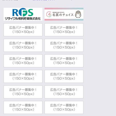
動
す
る