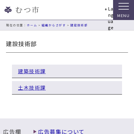
ナ
La
ビ
ng
ゲ
ua
ー
現在の位置：
ホーム
>
組織からさがす
>
建設技術部
ge
シ
ョ
建設技術部
ン
ス
キ
ッ
建築技術課
プ
メ
ニ
土木技術課
ュ
ー
本
文
へ
移
広告欄
広告募集について