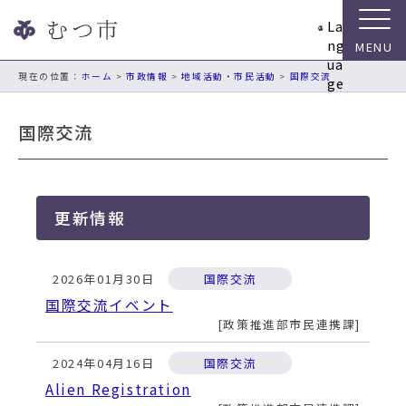
ナ
La
ビ
ng
ゲ
ua
ー
現在の位置：
ホーム
>
市政情報
>
地域活動・市民活動
>
国際交流
ge
シ
ョ
国際交流
ン
ス
キ
ッ
更新情報
プ
メ
ニ
2026年01月30日
国際交流
ュ
ー
国際交流イベント
本
政策推進部市民連携課
文
へ
2024年04月16日
国際交流
移
Alien Registration