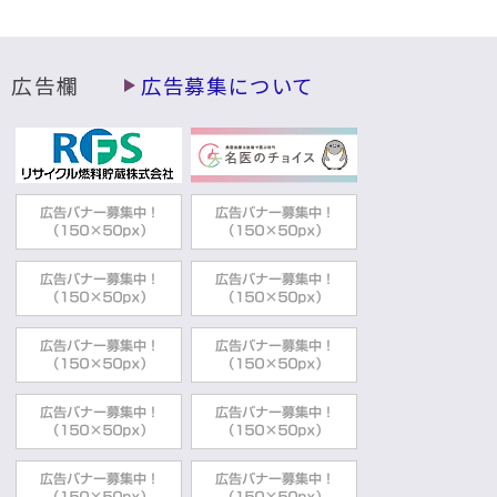
動
す
る
広告欄
広告募集について