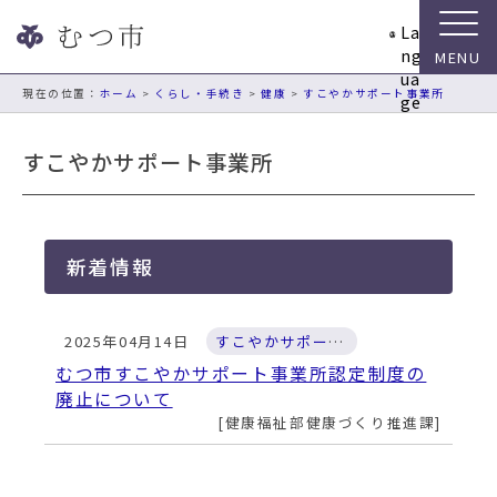
ナ
La
ビ
ng
ゲ
ua
ー
現在の位置：
ホーム
>
くらし・手続き
>
健康
>
すこやかサポート事業所
ge
シ
ョ
すこやかサポート事業所
ン
ス
キ
ッ
新着情報
プ
メ
ニ
2025年04月14日
すこやかサポート事業所
ュ
ー
むつ市すこやかサポート事業所認定制度の
本
廃止について
文
健康福祉部健康づくり推進課
へ
移