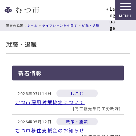
ナ
La
ビ
ng
ゲ
ua
ー
現在の位置：
ホーム
>
ライフシーンから探す
>
就職・退職
ge
シ
ョ
就職・退職
ン
ス
キ
ッ
新着情報
プ
メ
ニ
2026年07月14日
しごと
ュ
ー
むつ市雇用対策協定について
本
商工観光部商工労政課
文
へ
2026年05月12日
政策・施策
移
むつ市移住支援金のお知らせ