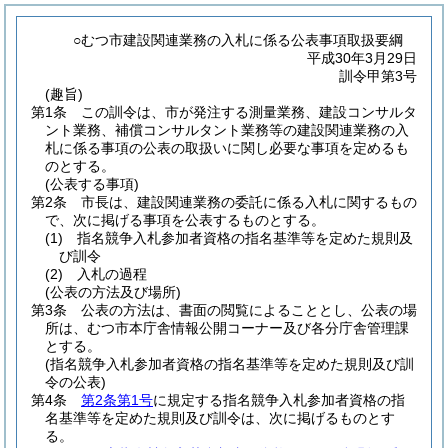
○むつ市建設関連業務の入札に係る公表事項取扱要綱
平成30年3月29日
訓令甲第3号
(趣旨)
第1条
この訓令は、市が発注する測量業務、建設コンサルタ
ント業務、補償コンサルタント業務等の建設関連業務の入
札に係る事項の公表の取扱いに関し必要な事項を定めるも
のとする。
(公表する事項)
第2条
市長は、建設関連業務の委託に係る入札に関するもの
で、次に掲げる事項を公表するものとする。
(1)
指名競争入札参加者資格の指名基準等を定めた規則及
び訓令
(2)
入札の過程
(公表の方法及び場所)
第3条
公表の方法は、書面の閲覧によることとし、公表の場
所は、むつ市本庁舎情報公開コーナー及び各分庁舎管理課
とする。
(指名競争入札参加者資格の指名基準等を定めた規則及び訓
令の公表)
第4条
第2条第1号
に規定する指名競争入札参加者資格の指
名基準等を定めた規則及び訓令は、次に掲げるものとす
る。