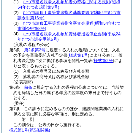
(1)
むつ市指名競争入札参加者の資格に関する規則
(昭和
54年むつ市規則第9号)
(2)
むつ市請負工事等業者指名基準要綱
(昭和54年むつ市
訓令甲第16号)
(3)
むつ市請負工事等業者指名審査会規程
(昭和54年むつ
市訓令甲第8号)
(4)
むつ市指名競争入札参加資格者指名停止要綱
(平成24
年むつ市訓令甲第5号)
(入札の過程の公表)
第5条
第2条第2号
に規定する入札の過程については、入札
の予定を業務委託入札予定書
(
様式第1号
)
により公表し、落
札者決定後に次に掲げる事項を開札一覧表
(
様式第2号
)
によ
り公表するものとする。
(1)
入札者の商号又は名称及び入札金額
(2)
落札者の商号又は名称及び落札金額
(公表期間)
第6条
前条
に規定する入札の過程の公表については、当該契
約を締結した日の属する年度の翌年度の末日まで行うもの
とする。
(委任)
第7条
この訓令に定めるもののほか、建設関連業務の入札に
係る公表に関し必要な事項は、別に定める。
附
則
この訓令は、公表の日から施行する。
様式第1号
(第5条関係)