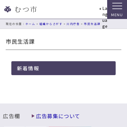
ナ
La
ビ
ng
ゲ
ua
ー
現在の位置：
ホーム
>
組織からさがす
>
川内庁舎
>
市民生活課
ge
シ
ョ
市民生活課
ン
ス
キ
ッ
新着情報
プ
メ
ニ
ュ
ー
本
文
へ
広告欄
広告募集について
移