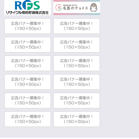
動
す
る