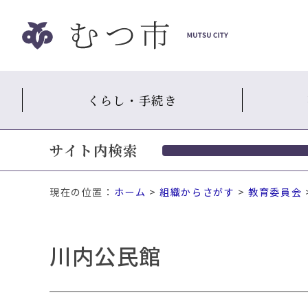
ナ
ビ
ゲ
ー
シ
くらし・手続き
ョ
ン
ス
サイト内検索
キ
ッ
プ
現在の位置：
ホーム
>
組織からさがす
>
教育委員会
メ
ニ
ュ
川内公民館
ー
本
文
へ