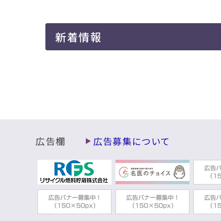
移
動
す
新着情報
る
広告欄
広告募集について