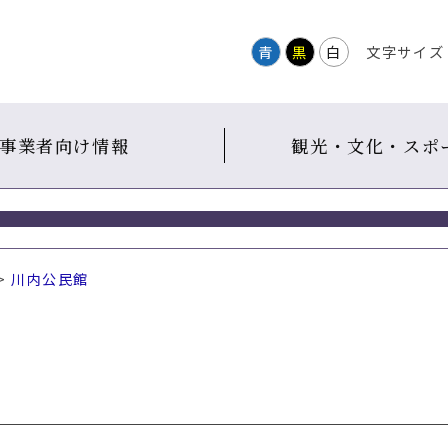
青
黒
白
文字サイズ
事業者向け情報
観光・文化・スポ
>
川内公民館