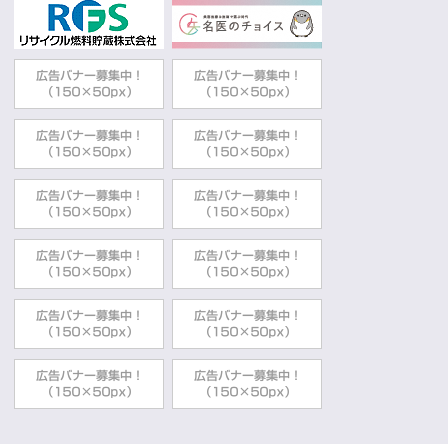
動
す
る