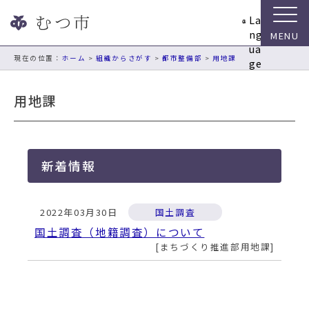
ナ
La
ビ
ng
ゲ
ua
ー
現在の位置：
ホーム
>
組織からさがす
>
都市整備部
>
用地課
ge
シ
ョ
用地課
ン
ス
キ
ッ
新着情報
プ
メ
ニ
2022年03月30日
国土調査
ュ
ー
国土調査（地籍調査）について
本
まちづくり推進部用地課
文
へ
移