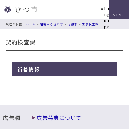
ナ
La
ビ
ng
ゲ
ua
ー
現在の位置：
ホーム
>
組織からさがす
>
財務部
>
工事検査課
ge
シ
ョ
契約検査課
ン
ス
キ
ッ
新着情報
プ
メ
ニ
ュ
ー
本
文
へ
広告欄
広告募集について
移