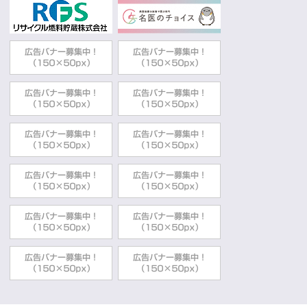
動
す
る