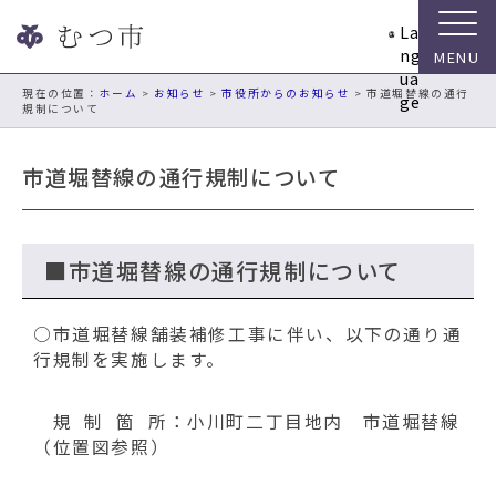
ナ
La
ビ
ng
ゲ
ua
ー
現在の位置：
ホーム
>
お知らせ
>
市役所からのお知らせ
> 市道堀替線の通行
ge
規制について
シ
ョ
ン
市道堀替線の通行規制について
ス
キ
ッ
プ
■市道堀替線の通行規制について
メ
ニ
○市道堀替線舗装補修工事に伴い、以下の通り通
ュ
行規制を実施します。
ー
本
文
規 制 箇 所：小川町二丁目地内 市道堀替線
へ
（位置図参照）
移