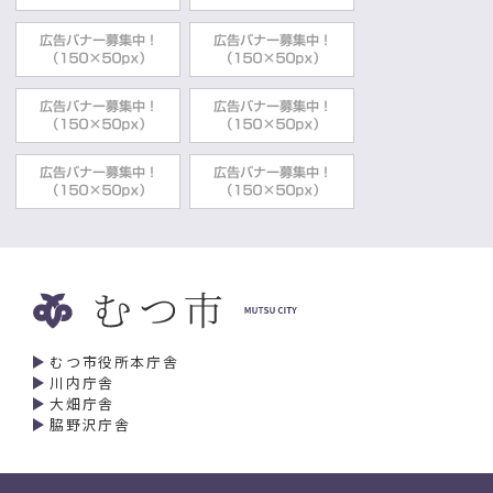
むつ市役所本庁舎
川内庁舎
大畑庁舎
脇野沢庁舎