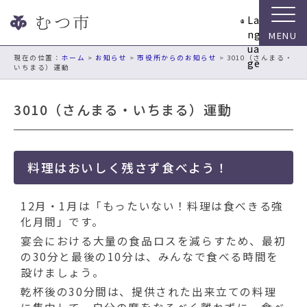
ナ
La
ビ
ng
ゲ
ua
ー
現在の位置：
ホーム
>
お知らせ
>
市役所からのお知らせ
> 3010（さんまる・
ge
いちまる）運動
シ
ョ
ン
3010（さんまる・いちまる）運動
ス
キ
ッ
プ
料理はおいしく残さず食べよう！
メ
ニ
12月・1月は「もったいない！料理は食べきる強
ュ
化月間」です。
ー
宴会における大量の食品ロスを減らすため、最初
本
の30分と最後の10分は、みんなで食べる時間を
文
設けましょう。
へ
移
乾杯後の30分間は、提供された出来立ての料理