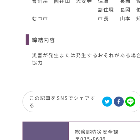
曹洞宗 圓祥山 大安寺 住職 長岡 
副住職 長岡 俊成
むつ市 市長 山本 知
締結内容
災害が発生または発生するおそれがある場
協力
この記事をSNSでシェアす
る
総務部防災安全課
〒035-8686