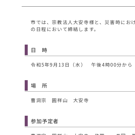
移
動
す
市では、宗教法人大安寺様と、災害時にお
る
の日程において締結します。
日 時
令和5年9月13日（水） 午後4時00分から
場 所
曹洞宗 圓祥山 大安寺
参加予定者