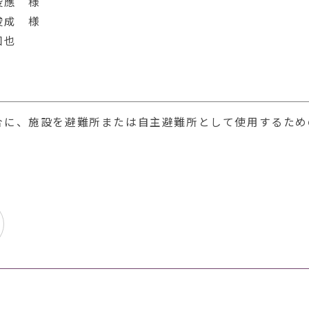
俊應 様
 様
也
合に、施設を避難所または自主避難所として使用するため