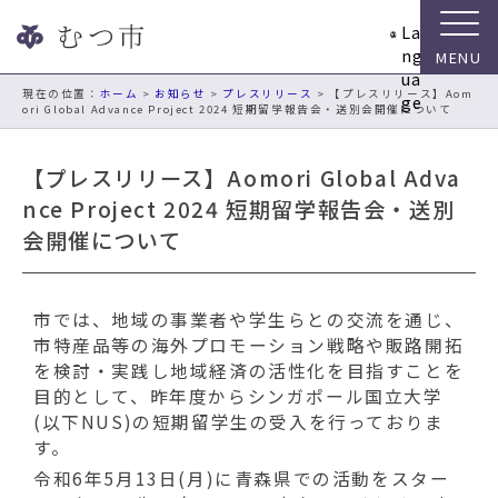
ナ
La
ビ
ng
ゲ
ua
ー
現在の位置：
ホーム
>
お知らせ
>
プレスリリース
> 【プレスリリース】Aom
ge
ori Global Advance Project 2024 短期留学報告会・送別会開催について
シ
ョ
ン
【プレスリリース】Aomori Global Adva
ス
nce Project 2024 短期留学報告会・送別
キ
会開催について
ッ
プ
メ
ニ
市では、地域の事業者や学生らとの交流を通じ、
ュ
市特産品等の海外プロモーション戦略や販路開拓
ー
を検討・実践し地域経済の活性化を目指すことを
本
目的として、昨年度からシンガポール国立大学
文
(以下NUS)の短期留学生の受入を行っておりま
へ
す。
移
令和6年5月13日(月)に青森県での活動をスター