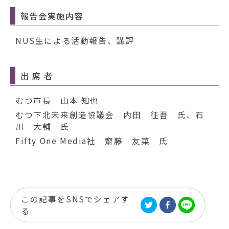
報告会実施内容
NUS生による活動報告、講評
出 席 者
むつ市長 山本 知也
むつ下北未来創造協議会 内田 征吾 氏、石
川 大輔 氏
Fifty One Media社 齋藤 友菜 氏
この記事をSNSでシェアす
る