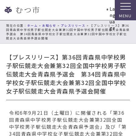
ナ
La
ビ
ng
ゲ
ua
ー
現在の位置：
ホーム
>
お知らせ
>
プレスリリース
> 【プレスリリース】第36
ge
回青森県中学校男子駅伝競走大会兼第32回全国中学校男子駅伝競走大会青森県
シ
予選会 第34回青森県中学校女子駅伝競走大会兼第32回全国中学校女子駅伝
ョ
競走大会青森県予選会開催
ン
ス
【プレスリリース】第36回青森県中学校男
キ
子駅伝競走大会兼第32回全国中学校男子駅
ッ
プ
伝競走大会青森県予選会 第34回青森県中
メ
学校女子駅伝競走大会兼第32回全国中学校
ニ
女子駅伝競走大会青森県予選会開催
ュ
ー
本
令和6年9月21日（土曜日）に開催される「第36
文
回青森県中学校男子駅伝競走大会兼第32回全国
へ
中学校男子駅伝競走大会青森県予選会」及び「第
移
34回青森県中学校女子駅伝競走大会兼第32回全