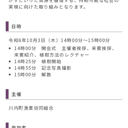
動
かすといった資源を循環する、持続可能な社会の
す
実現に向けた取り組みとなります。
る
日時
令和6年10月3日（木）14時00分～15時00分
14時00分 開会式 主催者挨拶、来賓挨拶、
来賓紹介、植樹方法のレクチャー
14時25分 植樹開始
14時55分 記念写真撮影
15時00分 解散
主催
川内町漁業協同組合
参加者