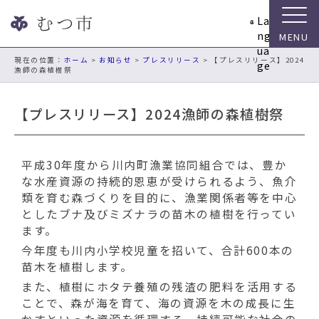
ナ
La
ビ
ng
ゲ
ua
ー
現在の位置：
ホーム
>
お知らせ
>
プレスリリース
> 【プレスリリース】2024
ge
漁師の森植樹祭
シ
ョ
ン
【プレスリリース】2024漁師の森植樹祭
ス
キ
ッ
平成30年度から川内町漁業協同組合では、豊か
プ
な水産資源の持続的恩恵が受けられるよう、魚介
メ
類を育む森づくりを目的に、漁業関係者等を中心
ニ
としたブナ及びミズナラの苗木の植樹を行ってい
ュ
ます。
ー
今年度も川内小学校児童を招いて、合計600本の
本
苗木を植樹します。
文
へ
また、植樹にホタテ養殖の残渣の肥料を活用する
移
ことで、森が海を育て、海の資源を木の成長に生