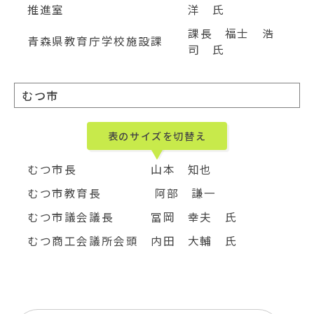
推進室
洋 氏
課長 福士 浩
青森県教育庁学校施設課
司 氏
むつ市
表のサイズを切替え
むつ市長
山本 知也
むつ市教育長
阿部 謙一
むつ市議会議長
冨岡 幸夫 氏
むつ商工会議所会頭
内田 大輔 氏