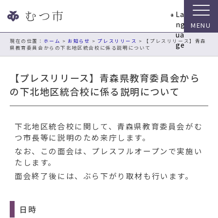
ナ
La
ビ
ng
ゲ
ua
ー
現在の位置：
ホーム
>
お知らせ
>
プレスリリース
> 【プレスリリース】青森
ge
県教育委員会からの下北地区統合校に係る説明について
シ
ョ
ン
【プレスリリース】青森県教育委員会から
ス
の下北地区統合校に係る説明について
キ
ッ
プ
下北地区統合校に関して、青森県教育委員会がむ
メ
つ市長等に説明のため来庁します。
ニ
ュ
なお、この面会は、プレスフルオープンで実施い
ー
たします。
本
面会終了後には、ぶら下がり取材も行います。
文
へ
移
日時