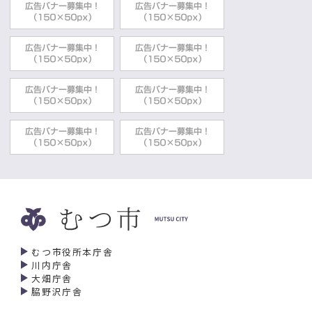
むつ市役所本庁舎
川内庁舎
大畑庁舎
脇野沢庁舎