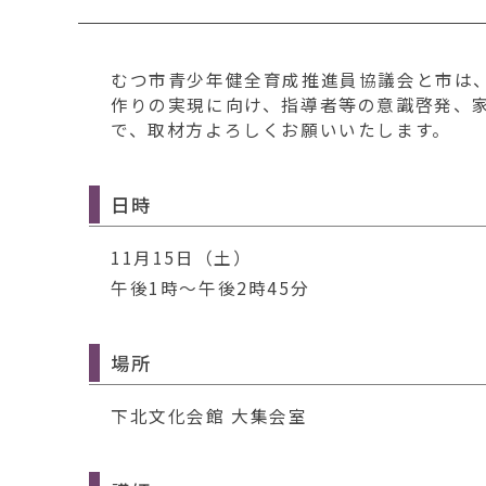
移
動
す
むつ市青少年健全育成推進員協議会と市は
る
作りの実現に向け、指導者等の意識啓発、
で、取材方よろしくお願いいたします。
日時
11月15日（土）
午後1時～午後2時45分
場所
下北文化会館 大集会室