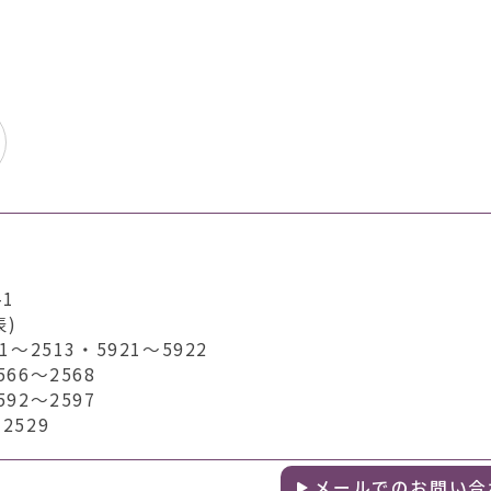
1
表)
2513・5921～5922
6～2568
2～2597
529
メールでのお問い合