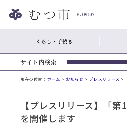
ナ
ビ
ゲ
ー
シ
くらし・手続き
ョ
ン
ス
サイト内検索
キ
ッ
プ
現在の位置：
ホーム
>
お知らせ
>
プレスリリース
>
メ
ニ
ュ
【プレスリリース】「第
ー
本
を開催します
文
へ