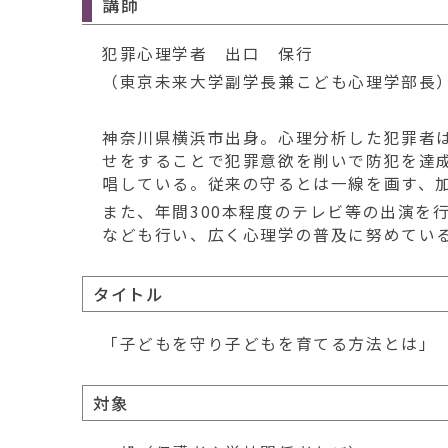
講師
犯罪心理学者 出口 保行
（東京未来大学副学長兼こども心理学部長
神奈川県横浜市出身。心理分析した犯罪者
せをすることで犯罪意欲を削いで防犯を達
唱している。従来の守るとは一線を画す、
また、年間300本程度のテレビ等の出演を
なども行い、広く心理学の普及に努めてい
タイトル
「子どもを守り子どもを育てる方法とは」
対象