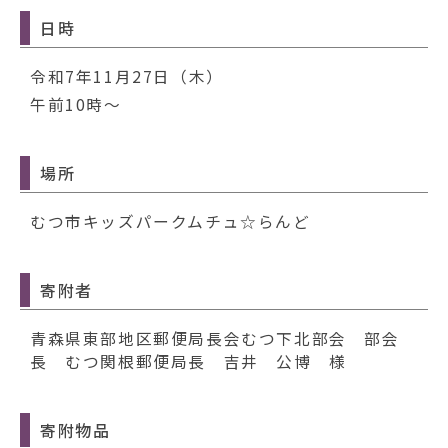
動
す
日時
る
令和7年11月27日（木）
午前10時～
場所
むつ市キッズパークムチュ☆らんど
寄附者
青森県東部地区郵便局長会むつ下北部会 部会
長 むつ関根郵便局長 吉井 公博 様
寄附物品