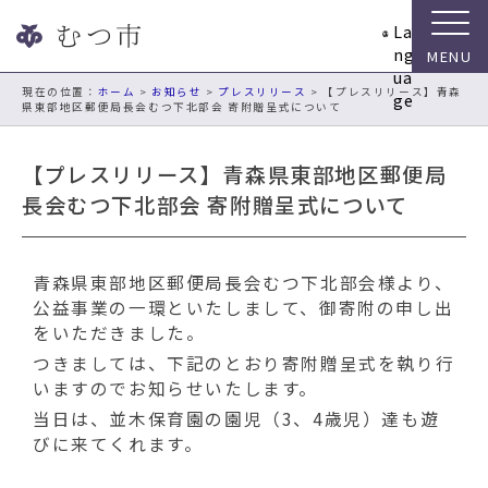
ナ
La
ビ
ng
ゲ
ua
ー
現在の位置：
ホーム
>
お知らせ
>
プレスリリース
> 【プレスリリース】青森
ge
県東部地区郵便局長会むつ下北部会 寄附贈呈式について
シ
ョ
ン
【プレスリリース】青森県東部地区郵便局
ス
長会むつ下北部会 寄附贈呈式について
キ
ッ
プ
青森県東部地区郵便局長会むつ下北部会様より、
メ
公益事業の一環といたしまして、御寄附の申し出
ニ
をいただきました。
ュ
ー
つきましては、下記のとおり寄附贈呈式を執り行
本
いますのでお知らせいたします。
文
当日は、並木保育園の園児（3、4歳児）達も遊
へ
びに来てくれます。
移