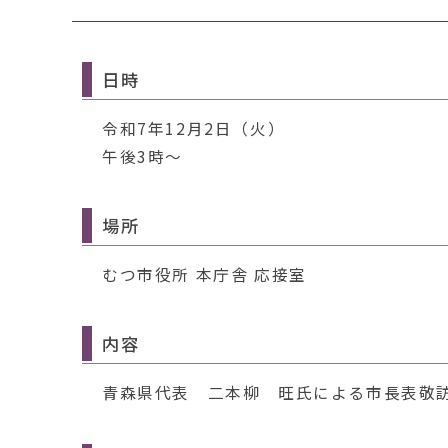
移
動
す
る
日時
令和7年12月2日（火）
午後3時～
場所
むつ市役所 本庁舎 応接室
内容
青森県代表 二本柳 旺氏による市長表敬