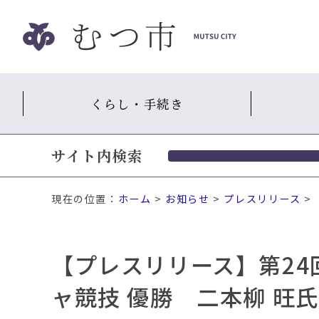
ナ
ビ
ゲ
ー
シ
くらし・手続き
ョ
ン
ス
サイト内検索
キ
ッ
プ
現在の位置：
ホーム
>
お知らせ
>
プレスリリース
>
メ
ニ
ュ
【プレスリリース】第2
ー
本
ャ競技 優勝 二本柳 旺
文
へ