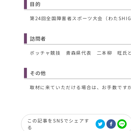
目的
第24回全国障害者スポーツ大会（わたSHI
訪問者
ボッチャ競技 青森県代表 二本柳 旺氏
その他
取材に来ていただける場合は、お手数ですが
この記事をSNSでシェアす
る