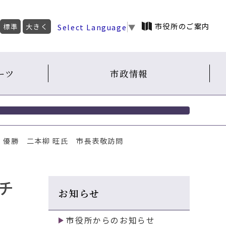
市役所のご案内
Select Language
▼
標準
大きく
ーツ
市政情報
 優勝 二本柳 旺氏 市長表敬訪問
チ
お知らせ
市役所からのお知らせ