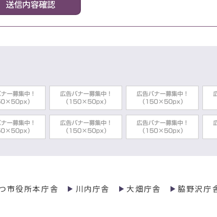
つ市役所本庁舎
川内庁舎
大畑庁舎
脇野沢庁