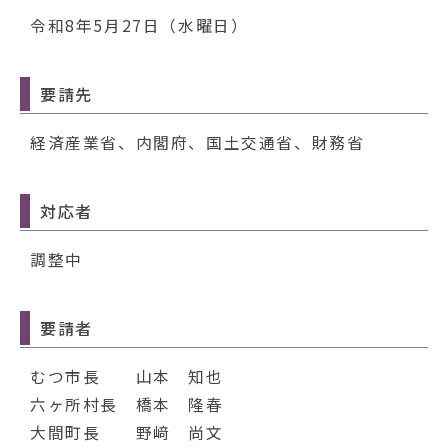
動
す
令和8年5月27日（水曜日）
る
要請先
経済産業省、内閣府、国土交通省、財務省
対応者
調整中
要請者
むつ市長 山本 知也
六ヶ所村長 橋本 隆春
大間町長 野﨑 尚文