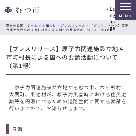
ナ
La
ビ
ng
ゲ
ua
ー
現在の位置：
ホーム
>
お知らせ
>
プレスリリース
> 【プレスリリース】原子
ge
力関連施設立地４市町村長による国への要請活動について（第1報）
シ
ョ
ン
【プレスリリース】原子力関連施設立地４
ス
市町村長による国への要請活動について
キ
（第1報）
ッ
プ
メ
ニ
原子力関連施設が立地するむつ市、六ヶ所村、
ュ
大間町、東通村が、原子力災害時における住民避
ー
難等を円滑にするための道路整備に関する要請を
本
行いますので、お知らせします。
文
へ
日時
移