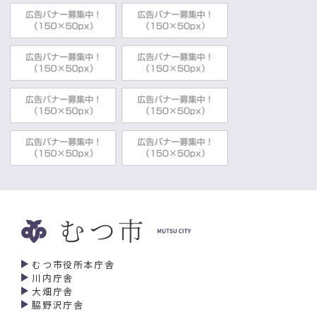
むつ市役所本庁舎
川内庁舎
大畑庁舎
脇野沢庁舎