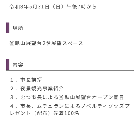
動
令和8年5月31日（日）午後7時から
す
る
場所
釜臥山展望台2階展望スペース
内容
１．市長挨拶
２．夜景観光事業紹介
３．むつ市長による釜臥山展望台オープン宣言
４．市長、ムチュランによるノベルティグッズプ
レゼント（配布）先着100名