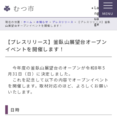
ナ
La
ビ
ng
ゲ
ua
ー
現在の位置：
ホーム
>
お知らせ
>
プレスリリース
> 【プレスリリース】釜臥
ge
山展望台オープンイベントを開催します！
シ
ョ
ン
【プレスリリース】釜臥山展望台オープン
ス
イベントを開催します！
キ
ッ
プ
今年度の釜臥山展望台のオープンが令和8年5
メ
月31日（日）に決定しました。
ニ
これを記念して以下の内容でオープンイベント
ュ
を開催します。取材対応のほど、よろしくお願い
ー
いたします。
本
文
へ
日時
移