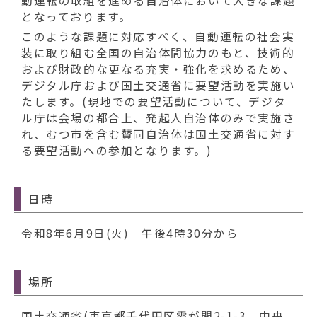
動
動運転の取組を進める自治体において大きな課題
す
となっております。
る
このような課題に対応すべく、自動運転の社会実
装に取り組む全国の自治体間協力のもと、技術的
および財政的な更なる充実・強化を求めるため、
デジタル庁および国土交通省に要望活動を実施い
たします。(現地での要望活動について、デジタ
ル庁は会場の都合上、発起人自治体のみで実施さ
れ、むつ市を含む賛同自治体は国土交通省に対す
る要望活動への参加となります。)
日時
令和8年6月9日(火) 午後4時30分から
場所
国土交通省(東京都千代田区霞が関2-1-3 中央