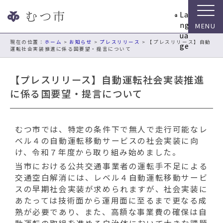
ナ
La
ビ
ng
ゲ
ua
ー
現在の位置：
ホーム
>
お知らせ
>
プレスリリース
> 【プレスリリース】自動
ge
運転社会実装推進に係る国要望・提言について
シ
ョ
ン
【プレスリリース】自動運転社会実装推進
ス
に係る国要望・提言について
キ
ッ
プ
むつ市では、特定の条件下で無人で走行可能なレ
メ
ベル４の自動運転移動サービスの社会実装に向
ニ
け、令和７年度から取り組み始めました。
ュ
ー
当市における公共交通事業者の運転手不足による
本
交通空白解消には、レベル４自動運転移動サービ
文
スの早期社会実装が求められますが、社会実装に
へ
あたっては技術面から運用面に至るまで更なる成
移
熟が必要であり、また、高額な事業費の確保は自