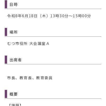
動
日時
す
る
令和8年6月18日（木）13時30分～15時00分
場所
むつ市役所 大会議室Ａ
出席者
市長、教育長、教育委員
概要
【議題】