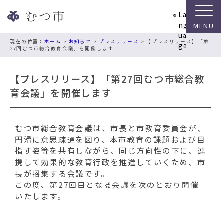
ナ
La
ビ
ng
ゲ
ua
ー
現在の位置：
ホーム
>
お知らせ
>
プレスリリース
> 【プレスリリース】「第
ge
27回むつ市総合教育会議」を開催します
シ
ョ
ン
【プレスリリース】「第27回むつ市総合教
ス
育会議」を開催します
キ
ッ
プ
むつ市総合教育会議は、市長と市教育委員会が、
メ
円滑に意思疎通を図り、本市教育の課題および目
ニ
指す姿等を共有しながら、同じ方向性の下に、連
ュ
携して効果的な教育行政を推進していくため、市
ー
長が招集する会議です。
本
この度、第27回目となる会議を次のとおり開催
文
いたします。
へ
移