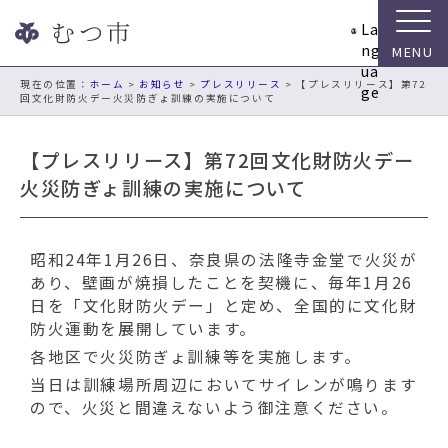
ナ
La
ビ
ng
ゲ
ua
ー
現在の位置：
ホーム
>
お知らせ
>
プレスリリース
> 【プレスリリース】第72
ge
回文化財防火デー火災防ぎょ訓練の実施について
シ
ョ
ン
【プレスリリース】第72回文化財防火デー
ス
火災防ぎょ訓練の実施について
キ
ッ
プ
昭和24年1月26日、奈良県の法隆寺金堂で火災が
メ
あり、壁画が焼損したことを契機に、毎年1月26
ニ
日を「文化財防火デー」と定め、全国的に文化財
ュ
防火運動を展開しています。
ー
本
各地区で火災防ぎょ訓練等を実施します。
文
当日は訓練場所周辺においてサイレンが鳴ります
へ
ので、火災と間違えないよう御注意ください。
移