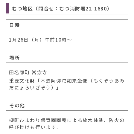
動
す
むつ地区（問合せ：むつ消防署22-1680）
る
日時
1月26日（月）午前10時～
場所
田名部町 常念寺
重要文化財「木造阿弥陀如来坐像（もくぞうあみ
だにょらいざぞう）」
その他
柳町ひまわり保育園園児による放水体験、防火の
呼び掛けも行います。