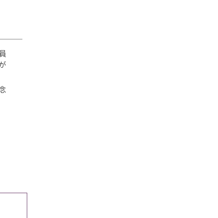
員
が
念