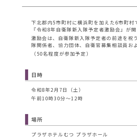
移
動
す
下北郡内5市町村に横浜町を加えた6市町村
る
『令和8年自衛隊新入隊予定者激励会』が開
激励会は、自衛隊新入隊予定者の前途を祝
隊関係者、協力団体、自衛官募集相談員お
（50名程度が参加予定）
日時
令和8年2月7日（土）
午前10時30分～12時
場所
プラザホテルむつ プラザホール