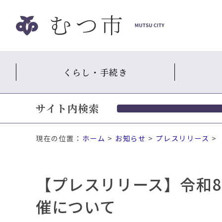
ナ
ビ
ゲ
ー
シ
くらし・手続き
ョ
ン
ス
サイト内検索
キ
ッ
プ
現在の位置：
ホーム
>
お知らせ
>
プレスリリース
>
メ
ニ
ュ
【プレスリリース】令和
ー
本
催について
文
へ