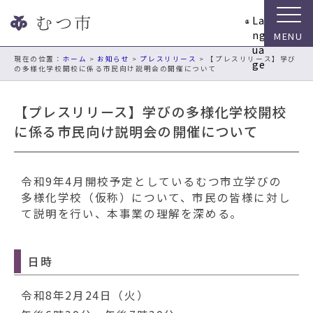
ナ
La
ビ
ng
ゲ
ua
ー
現在の位置：
ホーム
>
お知らせ
>
プレスリリース
> 【プレスリリース】学び
ge
の多様化学校開校に係る市民向け説明会の開催について
シ
ョ
ン
【プレスリリース】学びの多様化学校開校
ス
に係る市民向け説明会の開催について
キ
ッ
プ
令和9年4月開校予定としているむつ市立学びの
メ
多様化学校（仮称）について、市民の皆様に対し
ニ
て説明を行い、本事業の理解を深める。
ュ
ー
本
日時
文
へ
令和8年2月24日（火）
移