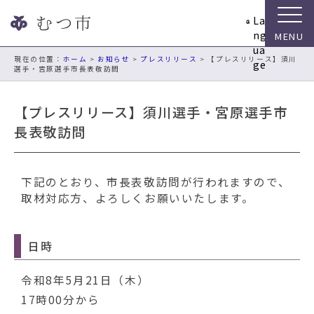
ナ
La
ビ
ng
ゲ
ua
ー
現在の位置：
ホーム
>
お知らせ
>
プレスリリース
> 【プレスリリース】須川
ge
選手・宮原選手市長表敬訪問
シ
ョ
ン
【プレスリリース】須川選手・宮原選手市
ス
長表敬訪問
キ
ッ
プ
下記のとおり、市長表敬訪問が行われますので、
メ
取材対応方、よろしくお願いいたします。
ニ
ュ
ー
日時
本
文
令和8年5月21日（木）
へ
移
17時00分から