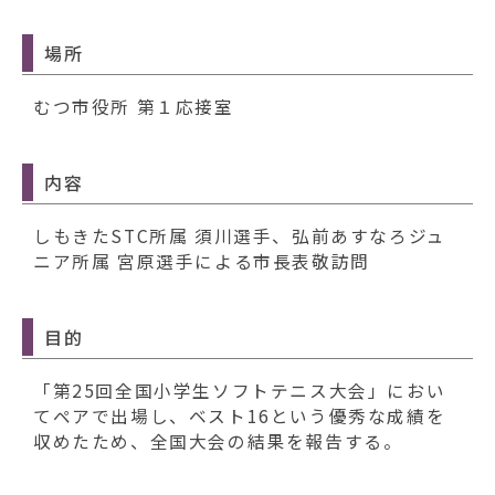
動
す
る
場所
むつ市役所 第１応接室
内容
しもきたSTC所属 須川選手、弘前あすなろジュ
ニア所属 宮原選手による市長表敬訪問
目的
「第25回全国小学生ソフトテニス大会」におい
てペアで出場し、ベスト16という優秀な成績を
収めたため、全国大会の結果を報告する。