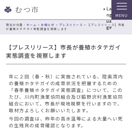
ナ
La
ビ
ng
ゲ
ua
ー
現在の位置：
ホーム
>
お知らせ
>
プレスリリース
> 【プレスリリース】市長
ge
が養殖ホタテガイ実態調査を視察します
シ
ョ
ン
【プレスリリース】市長が養殖ホタテガイ
ス
実態調査を視察します
キ
ッ
プ
年に２回（春・秋）に実施されている、陸奥湾内
メ
の養殖ホタテガイの成育状況を把握するための
ニ
「春季養殖ホタテガイ実態調査」について、この
ュ
たび、川内町漁業協同組合及び脇野沢村漁業協同
ー
組合において、市長が現地視察を行いますので、
本
取材方よろしくお願いいたします。
文
へ
今回の調査は、昨年の高水温等による大量へい死
移
の生残貝の成育確認となります。