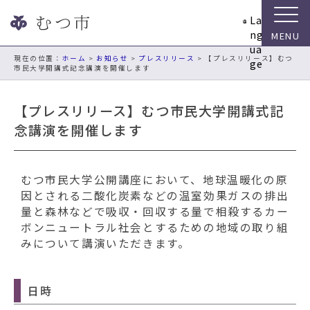
ナ
La
ビ
ng
ゲ
ua
ー
現在の位置：
ホーム
>
お知らせ
>
プレスリリース
> 【プレスリリース】むつ
ge
市民大学開講式記念講演を開催します
シ
ョ
ン
【プレスリリース】むつ市民大学開講式記
ス
念講演を開催します
キ
ッ
プ
むつ市民大学公開講座において、地球温暖化の原
メ
因とされる二酸化炭素などの温室効果ガスの排出
ニ
量と森林などで吸収・回収する量で相殺するカー
ュ
ボンニュートラル社会とするための地域の取り組
ー
みについて講演いただきます。
本
文
へ
日時
移