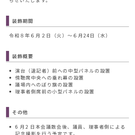
動
らせいたします。
す
る
装飾期間
令和８年６月２日（火）～６月24日（水）
装飾概要
演台（速記者）前への中型パネルの設置
傍聴席中央への垂れ幕の設置
議場内へのぼり旗の設置
理事者側席前の小型パネルの設置
その他
6 月2 日本会議散会後、議員、理事者側による
記念撮影を行う予定です。