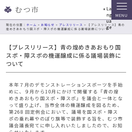
ナ
La
ビ
ng
ゲ
ua
ー
現在の位置：
ホーム
>
お知らせ
>
プレスリリース
> 【プレスリリース】青の
ge
煌めきあおもり国スポ・障スポの機運醸成に係る議場装飾について
シ
ョ
ン
【プレスリリース】青の煌めきあおもり国
ス
スポ・障スポの機運醸成に係る議場装飾に
キ
ついて
ッ
プ
メ
ニ
本年７月のデモンストレーションスポーツを手始
ュ
めに、９月から10月にかけて開催する『青の煌
ー
めきあおもり国スポ・障スポ』を議会と一体とな
本
って盛り上げ、当市全体の機運醸成を図るため、
文
第268 回定例会において、議場を国スポ・障ス
へ
ポの垂れ幕やのぼり旗等で装飾する旨を、むつ市
移
議会議長宛てに申し入れいたしましたので、お知