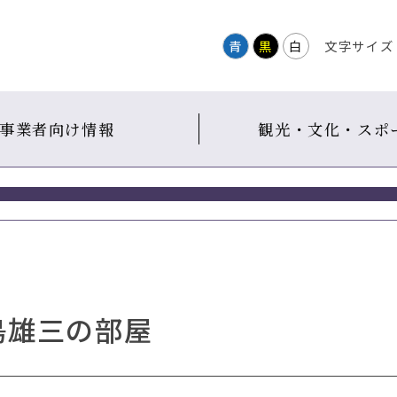
青
黒
白
文字サイズ
事業者向け情報
観光・文化・スポ
島雄三の部屋