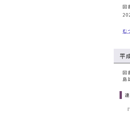
図
2
む
平
図
島