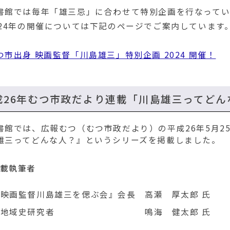
書館では毎年「雄三忌」に合わせて特別企画を行なってい
024年の開催については下記のページでご案内しています
つ市出身 映画監督「川島雄三」特別企画 2024 開催！
成26年むつ市政だより連載「川島雄三ってどん
書館では、広報むつ（むつ市政だより）の平成26年5月2
雄三ってどんな人？』というシリーズを掲載しました。
連載執筆者
『映画監督川島雄三を偲ぶ会』会長
高瀬 厚太郎 氏
地域史研究者
鳴海 健太郎 氏