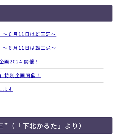
 ～６月11日は雄三忌～
 ～６月11日は雄三忌～
画2024 開催！
三」特別企画開催！
します
雄三”（「下北かるた」より）