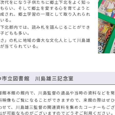
次代をになう子供たちに郷土下北をよく知っ
てもらい、そして郷土を愛する心を育てようと
作成され、郷土学習の一環として取り入れられ
ている。
下北郡内では、読み札を諳んじることができ
る子どもも多い。
「さ」の札に地域の偉大な文化人として川島雄
三が当てられている。
つ市立図書館 川島雄三記念室
書館本館の館内で、川島監督の遺品や当時の資料などを常
料映像もご覧になることができますので、来館の際はぜ
わせて、川島雄三監督の関連資料を集めたコーナーもござい
出が可能なものがございますのでどうぞご利用ください