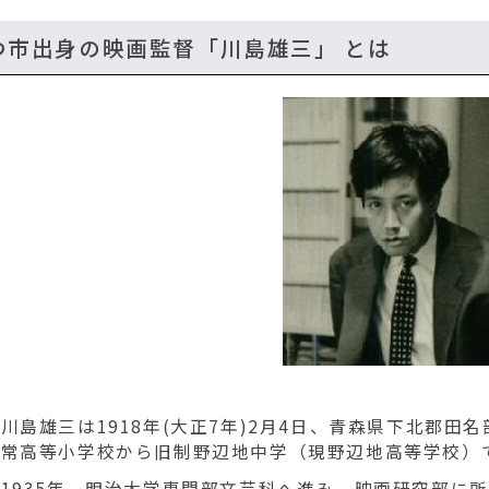
つ市出身の映画監督「川島雄三」 とは
島雄三は1918年(大正7年)2月4日、青森県下北郡田
尋常高等小学校から旧制野辺地中学（現野辺地高等学校）
935年、明治大学専門部文芸科へ進み、映画研究部に所