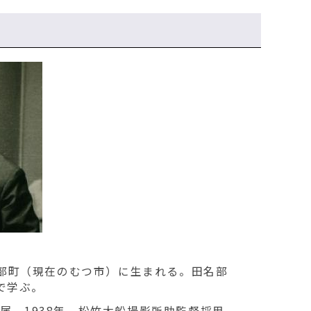
名部町（現在のむつ市）に生まれる。田名部
で学ぶ。
属。1938年、松竹大船撮影所助監督採用