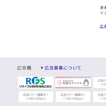
連
で
広
広告欄
広告募集について