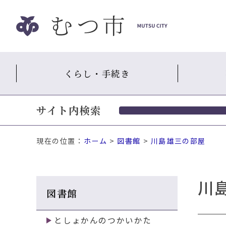
ナ
ビ
ゲ
ー
シ
くらし・手続き
ョ
ン
ス
サイト内検索
キ
ッ
プ
現在の位置：
ホーム
>
図書館
>
川島雄三の部屋
メ
ニ
ュ
川
ー
図書館
本
文
へ
としょかんのつかいかた