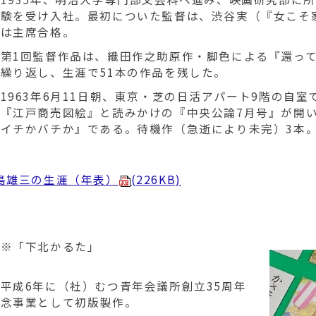
試験を受け入社。最初についた監督は、渋谷実（『女こそ家
三は主席合格。
第1回監督作品は、織田作之助原作・脚色による『還って
繰り返し、生涯で51本の作品を残した。
963年6月11日朝、東京・芝の日活アパート9階の自
は『江戸商売図絵』と読みかけの『中央公論7月号』が開
『イチかバチか』である。待機作（急逝により未完）3本
島雄三の生涯（年表）
(226KB)
※「下北かるた」
平成6年に（社）むつ青年会議所創立35周年
記念事業として初版製作。