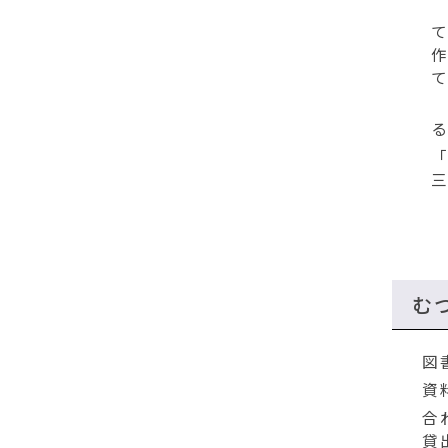
む
図
資
合
貸