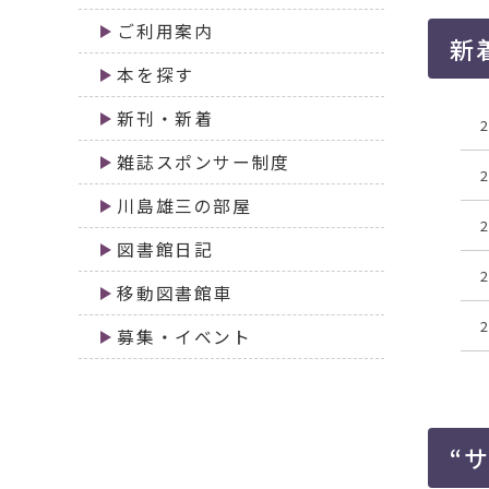
移
ご利用案内
動
新
す
本を探す
る
新刊・新着
雑誌スポンサー制度
川島雄三の部屋
図書館日記
移動図書館車
募集・イベント
“