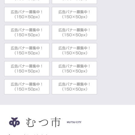
2024年04月01日
商工業・起業・金融支援
創業・起業相談のワンストップ窓口
商工観光部商工労政課
2024年01月30日
しごと
お仕事をお探しの方へ（ハローワークイン
ターネットサービスのご利用について）
商工観光部商工労政課
2024年01月26日
企業誘致
企業誘致取組方針について
商工観光部商工労政課
2023年07月05日
商工業・起業・金融支援
産業振興促進計画に基づく税制特例措置
商工観光部商工労政課
2022年03月30日
しごと
出稼労働者の方へ