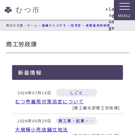
ナ
La
ビ
ng
ゲ
ua
ー
現在の位置：
ホーム
>
組織からさがす
>
経済部
>
産業雇用政策課
ge
シ
ョ
商工労政課
ン
ス
キ
ッ
新着情報
プ
メ
ニ
2026年07月14日
しごと
ュ
ー
むつ市雇用対策協定について
本
商工観光部商工労政課
文
へ
2026年05月29日
商工業・起業・金融支援
移
大規模小売店舗立地法