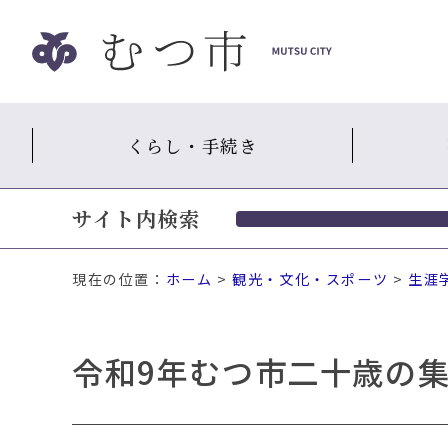
ナ
ビ
ゲ
ー
シ
くらし・手続き
ョ
ン
ス
サイト内検索
キ
ッ
プ
現在の位置：
ホーム
>
観光・文化・スポーツ
>
生涯
メ
ニ
ュ
令和9年むつ市二十歳の
ー
本
文
へ