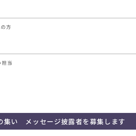
れの方
い担当
p
の集い メッセージ披露者を募集します