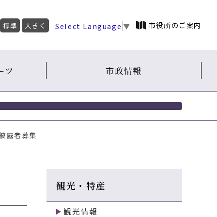
市役所のご案内
Select Language
▼
標準
大きく
ーツ
市政情報
ジ披露者募集
観光・特産
観光情報