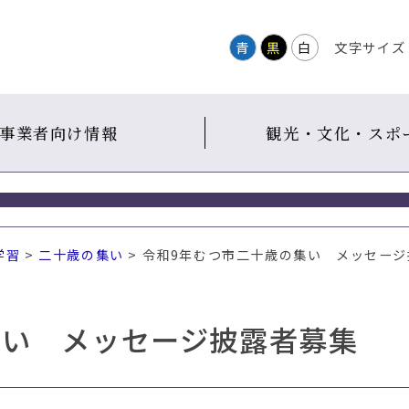
青
黒
白
文字サイズ
事業者向け情報
観光・文化・スポ
学習
>
二十歳の集い
> 令和9年むつ市二十歳の集い メッセー
集い メッセージ披露者募集