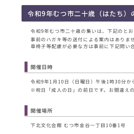
移
動
令和9年むつ市二十歳（はたち）
す
る
令和9年むつ市二十歳の集いは、下記のとお
事前のハガキ等の送付による案内はありま
車椅子等配慮が必要な方は事前に下記問い
開催日時
令和9年1月10日（日曜日）午後1時30分か
※祝日「成人の日」の前日です。お間違え
開催場所
下北文化会館 むつ市金谷一丁目10番1号