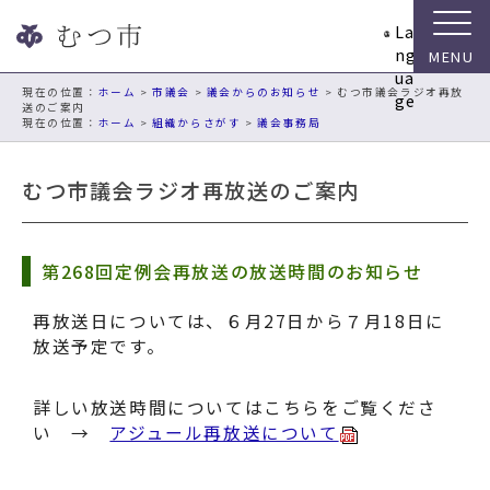
ナ
La
ビ
ng
ゲ
ua
ー
現在の位置：
ホーム
>
市議会
>
議会からのお知らせ
> むつ市議会ラジオ再放
ge
送のご案内
シ
ホーム
>
組織からさがす
>
議会事務局
ョ
ン
むつ市議会ラジオ再放送のご案内
ス
キ
ッ
プ
第268回定例会再放送の放送時間のお知らせ
メ
ニ
再放送日については、６
月27日から７月18日に
ュ
放送予定です。
ー
本
詳しい放送時間についてはこちらをご覧くださ
文
い →
アジュール再放送について
へ
移