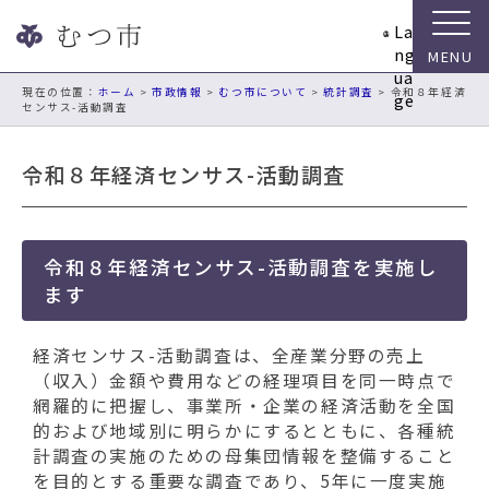
ナ
La
ビ
ng
ゲ
ua
ー
現在の位置：
ホーム
>
市政情報
>
むつ市について
>
統計調査
> 令和８年経済
ge
センサス-活動調査
シ
ョ
ン
令和８年経済センサス-活動調査
ス
キ
ッ
プ
令和８年経済センサス-活動調査を実施し
メ
ます
ニ
ュ
経済センサス-活動調査は、全産業分野の売上
ー
（収入）金額や費用などの経理項目を同一時点で
本
網羅的に把握し、事業所・企業の経済活動を全国
文
的および地域別に明らかにするとともに、各種統
へ
計調査の実施のための母集団情報を整備すること
移
を目的とする重要な調査であり、5年に一度実施