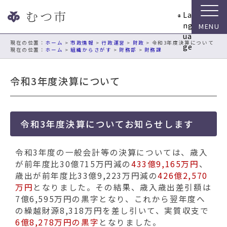
ナ
La
ビ
ng
ゲ
ua
ー
現在の位置：
ホーム
>
市政情報
>
行政運営
>
財政
> 令和3年度決算について
ge
ホーム
>
組織からさがす
>
財務部
>
財務課
シ
ョ
ン
令和3年度決算について
ス
キ
ッ
プ
令和3年度決算についてお知らせします
メ
ニ
令和3年度の一般会計等の決算については、歳入
ュ
が前年度比30億715万円減の
433億9,165万円
、
ー
歳出が前年度比33億9,223万円減の
426億2,570
本
万円
となりました。その結果、歳入歳出差引額は
文
7億6,595万円の黒字となり、これから翌年度へ
へ
の繰越財源8,318万円を差し引いて、実質収支で
移
6億8,278万円の黒字
となりました。