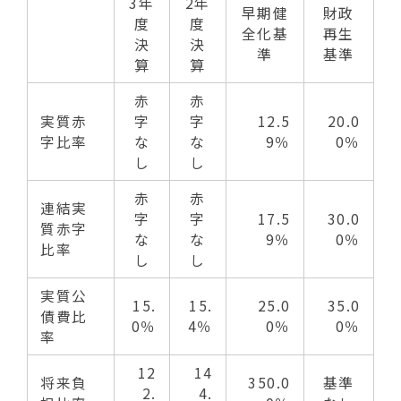
3年
2年
早期健
財政
度
度
全化基
再生
決
決
準
基準
算
算
赤
赤
実質赤
字
字
12.5
20.0
字比率
な
な
9％
0％
し
し
赤
赤
連結実
字
字
17.5
30.0
質赤字
な
な
9％
0％
比率
し
し
実質公
15.
15.
25.0
35.0
債費比
0％
4％
0％
0％
率
12
14
将来負
350.0
基準
2.
4.