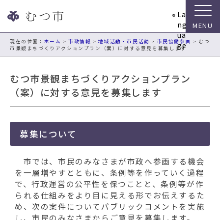
ナ
La
ビ
ng
ゲ
ua
ー
現在の位置：
ホーム
>
市政情報
>
地域活動・市民活動
>
市民協働参画
> むつ
ge
市景観まちづくりアクションプラン（案）に対する意見を募集します
シ
ョ
ン
むつ市景観まちづくりアクションプラン
ス
（案）に対する意見を募集します
キ
ッ
プ
メ
募集について
ニ
ュ
市では、市民のみなさまが市政へ参画する機会
ー
を一層増やすとともに、条例等を作っていく過程
本
で、行政運営の公平性を保つことと、条例等が作
文
られる仕組みをより目に見える形でお伝えするた
へ
め、次の案件についてパブリックコメントを実施
移
し、市民のみなさまからご意見を募集します。