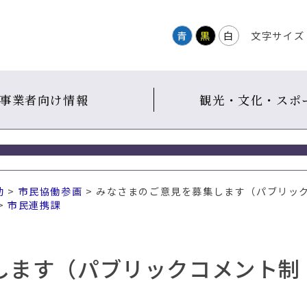
青
黒
白
文字サイズ
事業者向け情報
観光・文化・スポ
動
>
市民協働参画
> みなさまのご意見を募集します（パブリッ
>
市民連携課
します（パブリックコメント制