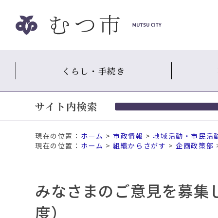
ナ
ビ
ゲ
ー
シ
くらし・手続き
ョ
ン
ス
サイト内検索
キ
ッ
プ
現在の位置：
ホーム
>
市政情報
>
地域活動・市民活
メ
ホーム
>
組織からさがす
>
企画政策部
ニ
ュ
ー
みなさまのご意見を募集
本
文
度）
へ