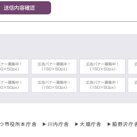
つ市役所本庁舎
川内庁舎
大畑庁舎
脇野沢庁