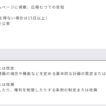
ムページに掲載、広報むつでの告知
を得ない場合は15日以上）
を公表
たは改定
整備の理念や機能などを定める基本的な計画の策定また
たは改廃
したり、権利を制限したりする条例の制定または改廃