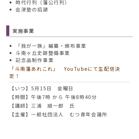
時代行列（藩公行列）
会津塾の招請
実施事業
「我が一族」編纂・頒布事業
斗南ヶ丘史跡整備事業
記念品制作事業
「斗南藩あれこれ」 YouTubeにて生配信決
定！
【いつ】5月15日 金曜日
【時間】午後7時 から 午後8時40分
【講師】三浦 順一郎 氏
【主催】一般社団法人 むつ青年会議所