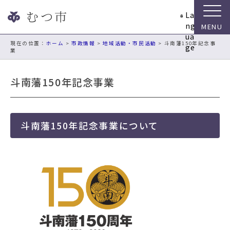
ナ
La
ビ
ng
ゲ
ua
ー
現在の位置：
ホーム
>
市政情報
>
地域活動・市民活動
> 斗南藩150年記念事
ge
業
シ
ョ
ン
斗南藩150年記念事業
ス
キ
ッ
プ
斗南藩150年記念事業について
メ
ニ
ュ
ー
本
文
へ
移