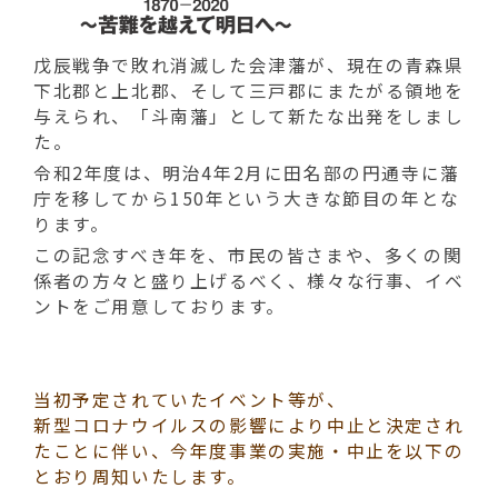
動
す
る
戊辰戦争で敗れ消滅した会津藩が、現在の青森県
下北郡と上北郡、そして三戸郡にまたがる領地を
与えられ、「斗南藩」として新たな出発をしまし
た。
令和2年度は、明治4年2月に田名部の円通寺に藩
庁を移してから150年という大きな節目の年とな
ります。
この記念すべき年を、市民の皆さまや、多くの関
係者の方々と盛り上げるべく、様々な行事、イベ
ントをご用意しております。
当初予定されていたイベント等が、
新型コロナウイルスの影響により中止と決定され
たことに伴い、今年度事業の実施・中止を以下の
とおり周知いたします。