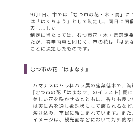
移
動
9月1日、市では「むつ市の花・木・鳥」に
す
は『はくちょう』として制定し、同日に開催
る
表しました。
制定に当たっては、むつ市花・木・鳥選定
たが、答申内容と同じく、市の花は『はま
ことに決定したものです。
むつ市の花『はまなす』
ハマナスはバラ科バラ属の落葉低木で、海
[むつ市の花「はまなす」のイラスト] 夏
美しい花を咲かせるとともに、香りも良い
は実に糸を通し数珠状にして飾られるなど
溶け込み、市民に親しまれています。また
イメージは、観光面などにおいて対外的な