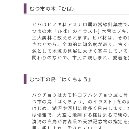
むつ市の木『ひば』
ヒバはヒノキ科アスナロ属の常緑針葉樹で、
つ市の木「ひば」のイラスト] 木曽ヒノ
三大美林に数えられます。ヒバ材は、その
さなどから、全国的に知名度が高く、古く
源として地域の発展に大きく寄与している
関わりのなかで、市民に親しまれ、愛着を
むつ市の鳥『はくちょう』
ハクチョウはカモ科コブハクチョウ属に含
つ市の鳥「はくちょう」のイラスト] 冬
はじめ、湖沼や河川に数多く飛来します。
は優雅で、大空に飛翔する様はまるで絵の
湊湾の白鳥が青森県の天然記念物の指定を
民に親しまれ、愛されています。