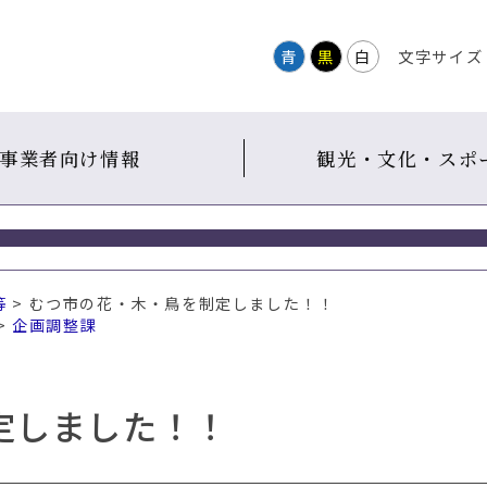
青
黒
白
文字サイズ
事業者向け情報
観光・文化・スポ
等
> むつ市の花・木・鳥を制定しました！！
>
企画調整課
定しました！！