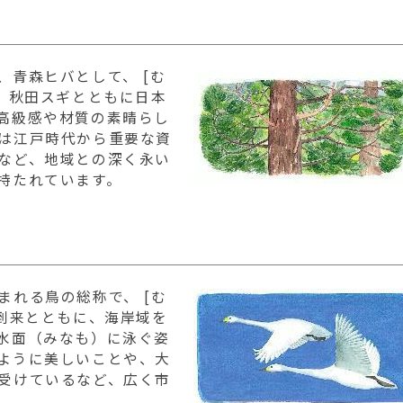
青森ヒバとして、 [む
キ、秋田スギとともに日本
高級感や材質の素晴らし
は江戸時代から重要な資
など、地域との深く永い
持たれています。
まれる鳥の総称で、 [む
の到来とともに、海岸域を
水面（みなも）に泳ぐ姿
ように美しいことや、大
受けているなど、広く市