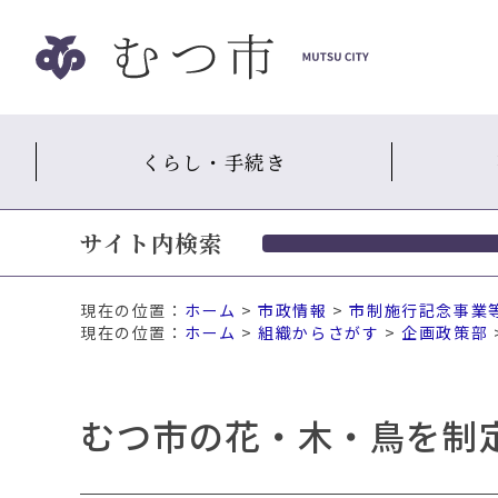
ナ
ビ
ゲ
ー
シ
くらし・手続き
ョ
ン
ス
サイト内検索
キ
ッ
プ
現在の位置：
ホーム
>
市政情報
>
市制施行記念事業
メ
ホーム
>
組織からさがす
>
企画政策部
ニ
ュ
ー
むつ市の花・木・鳥を制
本
文
へ