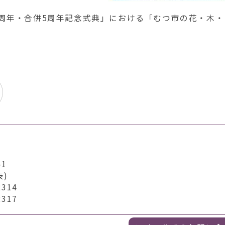
0周年・合併5周年記念式典」における「むつ市の花・木・
1
表)
314
317