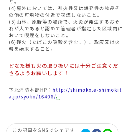
動
と。
す
(4)屋外においては、引火性又は爆発性の物品そ
る
の他の可燃物の付近で喫煙しないこと。
(5)山林、原野等の場所で、火災が発生するおそ
れが大であると認めて管理者が指定した区域内に
おいて喫煙をしないこと。
(6)残火（たばこの吸殻を含む。）、取灰又は火
粉を始末すること。
どなた様も火の取り扱いには十分ご注意くだ
さるようお願いします！
下北消防本部HP：
http://shimoko.e-shimokit
a.jp/syobo/16406/
この記事をSNSでシェアす