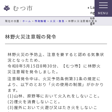
ナ
La
ビ
ng
ゲ
ua
ー
現在の位置：
ホーム
>
市政情報
>
火災・救急
> 林野火災注意報の発令
ge
シ
ョ
林野火災注意報の発令
ン
ス
キ
林野火災の予防上、注意を要すると認める気象状
ッ
況となったため、
プ
令和8年5月15日8時30分、【むつ市】に林野火
メ
災注意報を発令しました。
ニ
ュ
注意報発令中は、火災予防条例第31条の規定に
ー
より、以下のとおり「火の使用の制限」がかかり
本
ます。
文
(1)山林、原野等において火入れをしないこと。
へ
(2)煙火を消費しないこと。
移
(3)屋外において火遊び又はたき火をしないこ