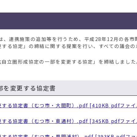
、連携施策の追加等を行うため、平成28年12月の各市
更する協定」の締結に関する提案を行い、すべての議会の
住自立圏形成協定の一部を変更する協定」を締結しました
部を変更する協定書
協定書（むつ市・大間町）.pdf [410KB pdfファイ
協定書（むつ市・東通村）.pdf [345KB pdfファイ
協定書（むつ市・風間浦村）.pdf [393KB pdfファ