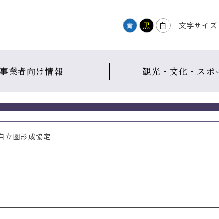
青
黒
白
文字サイズ
事業者向け情報
観光・文化・スポ
住自立圏形成協定