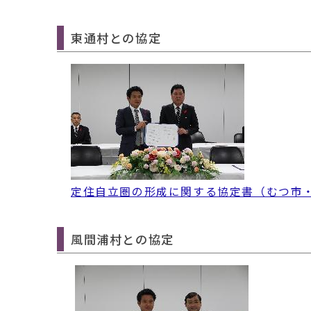
東通村との協定
定住自立圏の形成に関する協定書（むつ市・東通村
風間浦村との協定