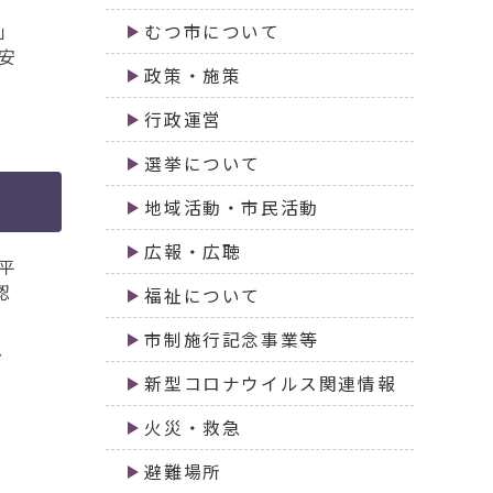
」
むつ市について
安
政策・施策
行政運営
選挙について
地域活動・市民活動
広報・広聴
平
認
福祉について
市制施行記念事業等
、
新型コロナウイルス関連情報
火災・救急
避難場所