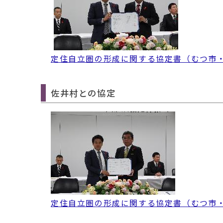
定住自立圏の形成に関する協定書（むつ市・風間浦
佐井村との協定
定住自立圏の形成に関する協定書（むつ市・佐井村