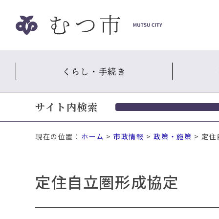
ナ
ビ
ゲ
ー
シ
くらし・手続き
ョ
ン
ス
サイト内検索
キ
ッ
プ
現在の位置：
ホーム
>
市政情報
>
政策・施策
> 定
メ
ニ
ュ
定住自立圏形成協定
ー
本
文
へ