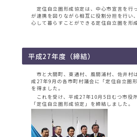
移
定住自立圏形成協定は、中心市宣言を行っ
動
が連携を図りながら相互に役割分担を行い
す
心して暮らすことができる定住自立圏を形
る
平成27年度（締結）
市と大間町、東通村、風間浦村、佐井村は
成27年9月の各市町村議会に「定住自立圏
を得ました。
これを受け、平成27年10月5日むつ市役
「定住自立圏形成協定」を締結しました。