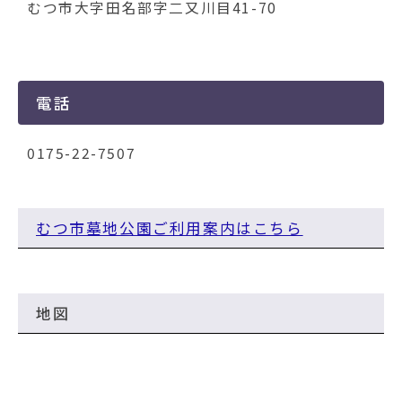
動
むつ市大字田名部字二又川目41-70
す
る
電話
0175-22-7507
むつ市墓地公園ご利用案内はこちら
地図