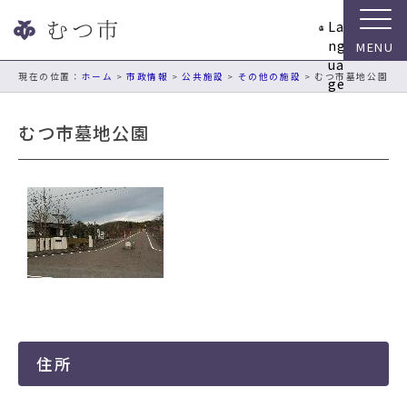
ナ
La
ビ
ng
ゲ
ua
ー
現在の位置：
ホーム
>
市政情報
>
公共施設
>
その他の施設
> むつ市墓地公園
ge
シ
ョ
むつ市墓地公園
ン
ス
キ
ッ
プ
メ
ニ
ュ
ー
本
文
住所
へ
移