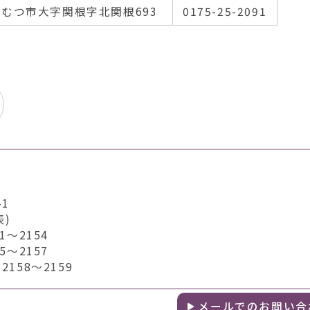
むつ市大字関根字北関根693
0175-25-2091
1
表)
～2154
～2157
158～2159
メールでのお問い合