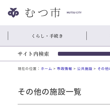
ナ
ビ
ゲ
ー
シ
くらし・手続き
ョ
ン
ス
サイト内検索
キ
ッ
プ
現在の位置：
ホーム
>
市政情報
>
公共施設
>
その他
メ
ニ
ュ
その他の施設一覧
ー
本
文
へ