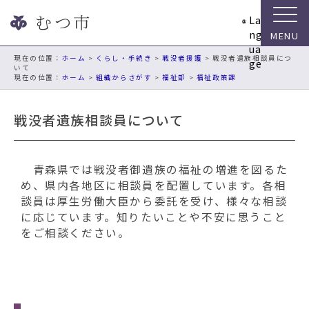
ナ
La
ビ
ng
ゲ
ua
ー
現在の位置：
ホーム
>
くらし・手続き
>
戦没者援護
> 戦没者遺族相談員につ
ge
いて
シ
ホーム
>
組織からさがす
>
福祉部
>
福祉政策課
ョ
ン
戦没者遺族相談員について
ス
キ
ッ
プ
青森県では戦没者御遺族の福祉の増進を図るた
メ
め、県内各地区に相談員を配置しています。各相
ニ
談員は厚生労働大臣から委託を受け、様々な相談
ュ
に応じています。知りたいことや不安に思うこと
ー
をご相談ください。
本
文
へ
移